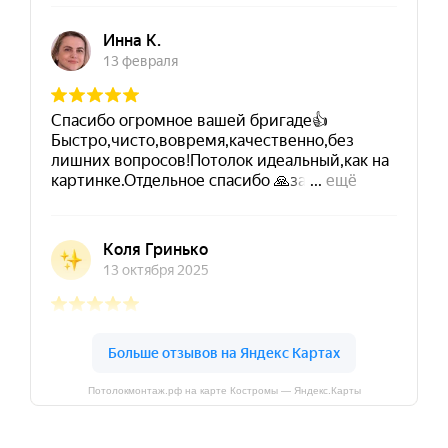
Потолокмонтаж.рф на карте Костромы — Яндекс.Карты