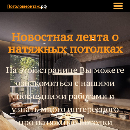
Потолокмонтаж.
рф
Новостная лента о
натяжных потолках
На этой странице Вы можете
ознакомиться с нашими
последними работами и
узнать много интересного
про натяжные потолки